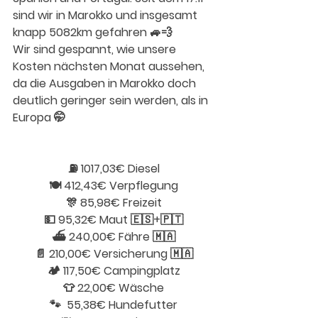
sind wir in Marokko und insgesamt 
knapp 5082km gefahren 🚙💨
Wir sind gespannt, wie unsere 
Kosten nächsten Monat aussehen, 
da die Ausgaben in Marokko doch 
deutlich geringer sein werden, als in 
Europa 🤭
⛽️ 1017,03€ Diesel
🍽️ 412,43€ Verpflegung
🎊 85,98€ Freizeit
💵 95,32€ Maut 🇪🇸+🇵🇹
⛴️ 240,00€ Fähre 🇲🇦
📄 210,00€ Versicherung 🇲🇦
🏕️ 117,50€ Campingplatz
👕 22,00€ Wäsche
🐾  55,38€ Hundefutter