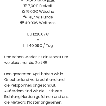
💸 55,40 Maut 🇬🇷
🎊 7,00€ Freizeit
👕 19,00€ Wäsche
🐾  41,77€ Hunde
💸 40,93€ Weiteres
👉🏼 1220,67€
=
👉🏼 40,69€ / Tag
Und schon wieder ist ein Monat um… 
wo bleibt nur die Zeit 😨
Den gesamten April haben wir in 
Griechenland verbracht und und 
die Peloponnes angeschaut. 
Außerdem sind wir die Ostküste 
Richtung Norden gefahren und uns 
die Meteora Klöster angesehen. 