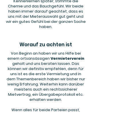
Kennenlernen später, stimmte die
Chemie und das Bauchgefühl. Wir beide
haben immer darauf geachtet, dass es
uns mit der Mieterauswahl gut geht und
wir ein gutes Gefühl bei der ganzen Sache
haben.
Worauf zu achten ist
Von Beginn an haben wir uns Hilfe bei
einem ortsansässigen
Vermieterverein
geholt und uns beraten lassen. Das
können wir definitiv empfehlen, denn für
uns ist es die erste Vermietung und in
dem Themenbereich haben wir bisher nur
wenig Erfahrung. Weiterhin kann darüber
meistens auch ein rechtssicherer
Mietvertrag, ein Übergabeprotokoll etc.
erhalten werden.
Wenn alles für beide Parteien passt,
solltest du zuerst eine
Mieterselbstauskunft
und eine
Schufa-Auskunft
verlangen. Passt dann