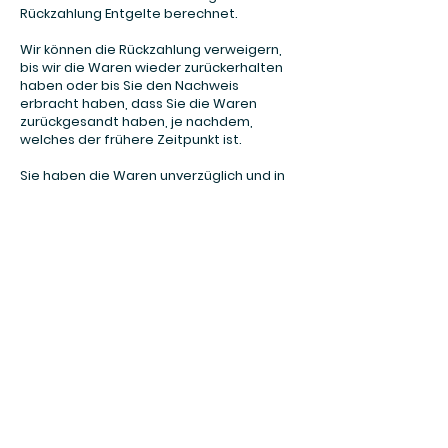
Rückzahlung Entgelte berechnet.
Wir können die Rückzahlung verweigern,
bis wir die Waren wieder zurückerhalten
haben oder bis Sie den Nachweis
erbracht haben, dass Sie die Waren
zurückgesandt haben, je nachdem,
welches der frühere Zeitpunkt ist.
Sie haben die Waren unverzüglich und in
jedem Fall spätestens binnen vierzehn
Tagen ab dem Tag, an dem Sie uns über
den Widerruf dieses Vertrages
unterrichten, an uns zurückzusenden oder
zu übergeben. Die Frist ist gewahrt, wenn
Sie die Waren vor Ablauf der Frist von
vierzehn Tagen absenden.
Sie tragen die unmittelbaren Kosten der
Rücksendung der Waren.
Ende der Widerrufsbelehrung
**********************************************
**********************************************