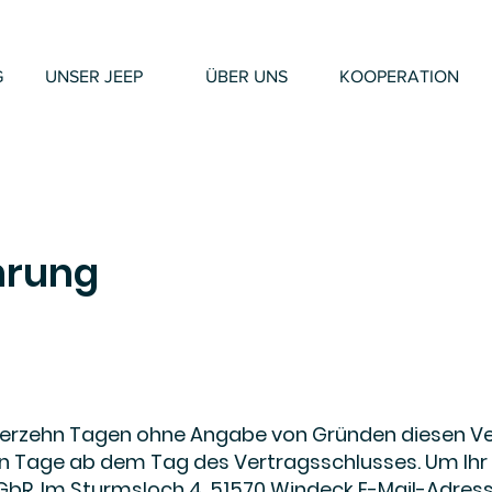
G
UNSER JEEP
ÜBER UNS
KOOPERATION
hrung
vierzehn Tagen ohne Angabe von Gründen diesen Ver
ehn Tage ab dem Tag des Vertragsschlusses. Um Ihr
GbR, Im Sturmsloch 4, 51570 Windeck E-Mail-Adres