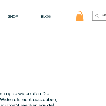
SHOP
BLOG
trag zu widerrufen. Die
 Widerrufsrecht auszuüben,
se:
info@theebkenway.de
)