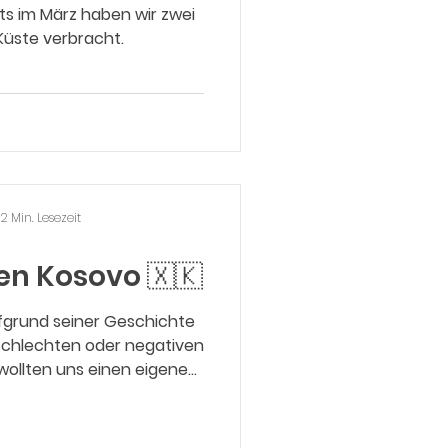
eits im März haben wir zwei
üste verbracht.
2 Min. Lesezeit
en Kosovo 🇽🇰
ufgrund seiner Geschichte
schlechten oder negativen
 wollten uns einen eigenen
chen und uns eine eigene
e und Natur bilden. Wir
Prishtina und den Rugova