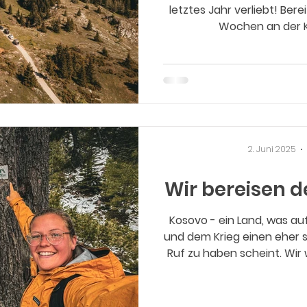
letztes Jahr verliebt! Ber
Wochen an der K
2. Juni 2025
Wir bereisen d
Kosovo - ein Land, was a
und dem Krieg einen eher 
Ruf zu haben scheint. Wir
Eindruck von dem Land ma
Meinung über Land, Leut
besuchten den Bärenwald 