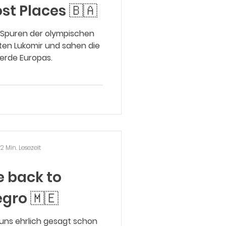
st Places 🇧🇦
 Spuren der olympischen
ten Lukomir und sahen die
ferde Europas.
2 Min. Lesezeit
 back to
gro 🇲🇪
uns ehrlich gesagt schon