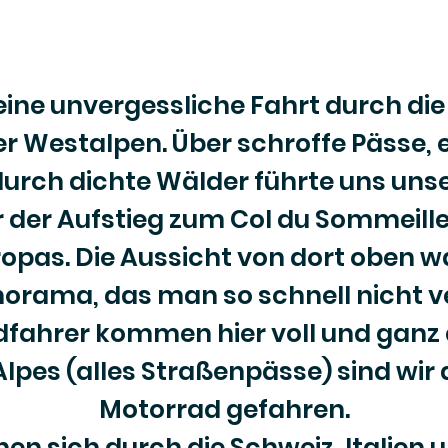
eine unvergessliche Fahrt durch die
r Westalpen. Über schroffe Pässe, 
urch dichte Wälder führte uns unse
der Aufstieg zum Col du Sommeiller
ropas. Die Aussicht von dort oben 
norama, das man so schnell nicht ve
ahrer kommen hier voll und ganz a
lpes (alles Straßenpässe) sind wi
Motorrad gefahren.
en sich durch die Schweiz, Italien