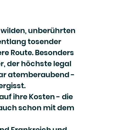
 wilden, unberührten
entlang tosender
re Route. Besonders
, der höchste legal
war atemberaubend -
rgisst.
uf ihre Kosten - die
r auch schon mit dem
 und Frankreich und