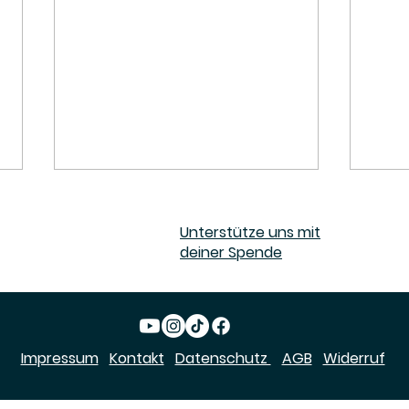
Unterstütze uns mit
deiner Spende
Welcome back to
Wir
Impressum
Kontakt
Datenschutz
AGB
Widerruf
Montenegro 🇲🇪
🇽🇰