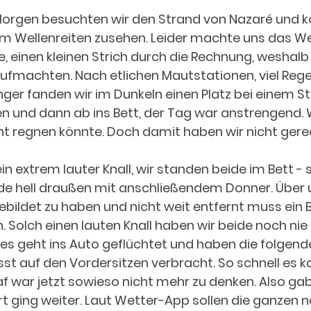
gen besuchten wir den Strand von Nazaré und k
im Wellenreiten zusehen. Leider machte uns das Wet
e, einen kleinen Strich durch die Rechnung, weshalb 
ufmachten. Nach etlichen Mautstationen, viel Rege
r fanden wir im Dunkeln einen Platz bei einem St
n und dann ab ins Bett, der Tag war anstrengend. 
ht regnen könnte. Doch damit haben wir nicht ger
 ein extrem lauter Knall, wir standen beide im Bett -
de hell draußen mit anschließendem Donner. Über 
ebildet zu haben und nicht weit entfernt muss ein Bl
 Solch einen lauten Knall haben wir beide noch nie 
l es geht ins Auto geflüchtet und haben die folgend
t auf den Vordersitzen verbracht. So schnell es k
af war jetzt sowieso nicht mehr zu denken. Also gab
rt ging weiter. Laut Wetter-App sollen die ganzen 