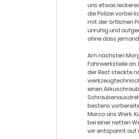
uns etwas leckeres
die Polizei vorbei 
mit der örtlichen 
unruhig und aufger
ohne dass jemand a
Am nächsten Morge
Fahrwerksteile an
der Rest steckte no
werkzeugtechnisch 
einen Akkuschraube
Schraubenausdreher
bestens vorbereit
Marco ans Werk. Ku
bei einer netten W
wir entspannt auf 