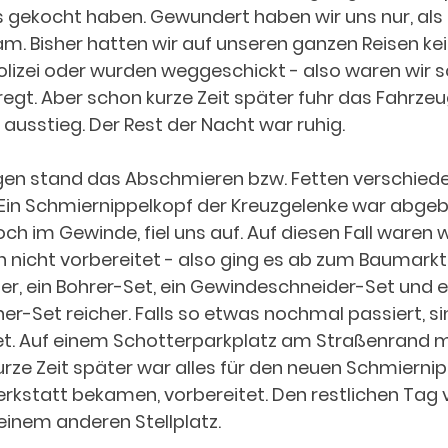
 gekocht haben. Gewundert haben wir uns nur, als
kam. Bisher hatten wir auf unseren ganzen Reisen ke
Polizei oder wurden weggeschickt - also waren wir 
egt. Aber schon kurze Zeit später fuhr das Fahrzeu
usstieg. Der Rest der Nacht war ruhig.
n stand das Abschmieren bzw. Fetten verschiede
. Ein Schmiernippelkopf der Kreuzgelenke war abge
ch im Gewinde, fiel uns auf. Auf diesen Fall waren w
nicht vorbereitet - also ging es ab zum Baumarkt. 
r, ein Bohrer-Set, ein Gewindeschneider-Set und e
-Set reicher. Falls so etwas nochmal passiert, sind
et. Auf einem Schotterparkplatz am Straßenrand m
rze Zeit später war alles für den neuen Schmiernipp
erkstatt bekamen, vorbereitet. Den restlichen Tag
einem anderen Stellplatz.