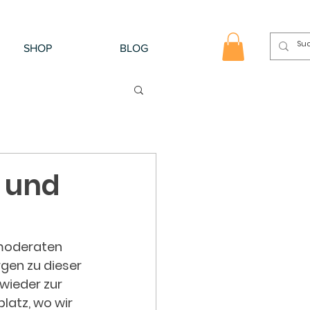
SHOP
BLOG
e und
 moderaten 
gen zu dieser 
wieder zur 
latz, wo wir 