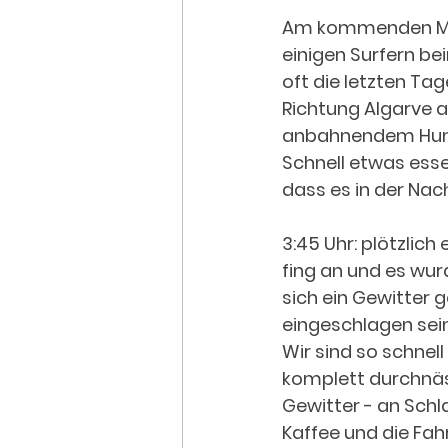
Am kommenden Mor
einigen Surfern be
oft die letzten Tag
Richtung Algarve a
anbahnendem Hunge
Schnell etwas esse
dass es in der Nac
3:45 Uhr: plötzlich
fing an und es wur
sich ein Gewitter g
eingeschlagen sein.
Wir sind so schnel
komplett durchnäss
Gewitter - an Schl
Kaffee und die Fah