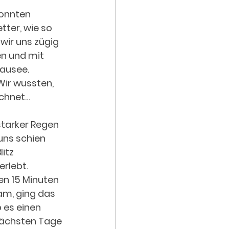
onnten 
ter, wie so 
wir uns zügig 
n und mit 
ausee. 
Wir wussten, 
echnet…
 starker Regen 
uns schien 
itz 
erlebt.
en 15 Minuten 
am, ging das 
 es einen 
nächsten Tage 