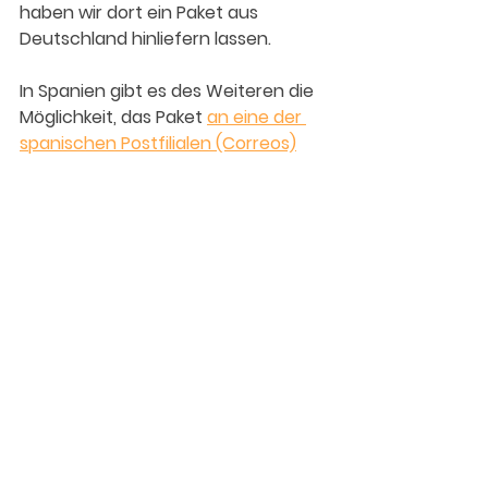
haben wir dort ein Paket aus 
Deutschland hinliefern lassen.
In Spanien gibt es des Weiteren die 
Möglichkeit, das Paket 
an eine der 
spanischen Postfilialen (Correos)
senden 
zu lassen. Nach erfolgter 
Zustellung muss die Sendung 
innerhalb von 15 Tagen abgeholt 
werden.
Wie folgt muss dafür adressiert 
werden:
Nachname, Vorname
LISTA DE CORREOS
"Straße" "Hausnummer"
"PLZ" "Ort"
Die gewünschte Correos 