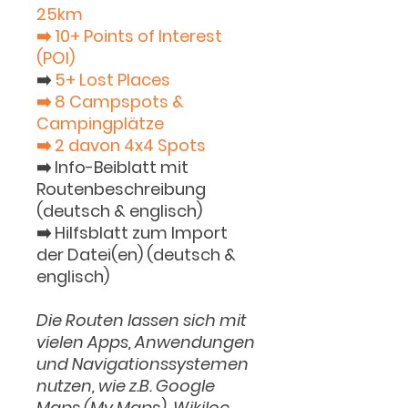
25km
➡️ 10+ Points of Interest
(POI)
➡️
5+ Lost Places
➡️ 8 Campspots &
Campingplätze
➡️ 2 davon 4x4 Spots
➡️ Info-Beiblatt mit
Routenbeschreibung
(deutsch & englisch)
➡️ Hilfsblatt zum Import
der Datei(en) (deutsch &
englisch)
Die Routen lassen sich mit
vielen Apps, Anwendungen
und Navigationssystemen
nutzen, wie z.B. Google
Maps (My Maps), Wikiloc,