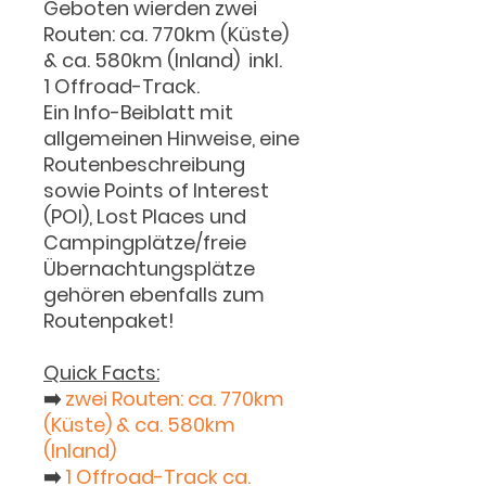
Geboten wierden
zwei
Routen: ca. 770km (Küste)
& ca. 580km (Inland) inkl.
1 Offroad-Track
.
Ein
Info-Beiblatt
mit
allgemeinen Hinweise, eine
Routenbeschreibung
sowie
Points of Interest
(POI), Lost Places
und
Campingplätze/freie
Übernachtungsplätze
gehören ebenfalls zum
Routenpaket!
Quick Facts:
➡️
zwei Routen: ca. 770km
(Küste) & ca. 580km
(Inland)
➡️
1 Offroad-Track
ca.